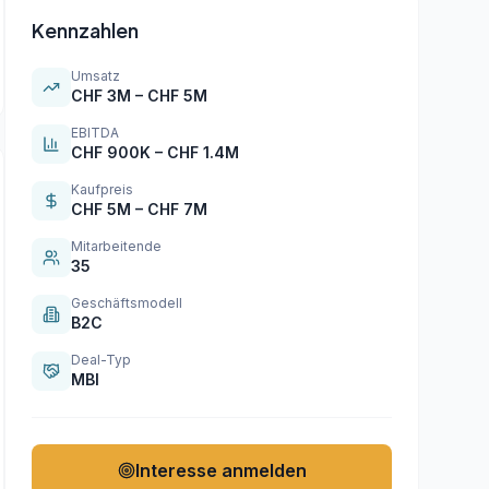
Kennzahlen
Umsatz
CHF 3M – CHF 5M
EBITDA
CHF 900K – CHF 1.4M
Kaufpreis
CHF 5M – CHF 7M
Mitarbeitende
35
Geschäftsmodell
B2C
Deal-Typ
MBI
Interesse anmelden