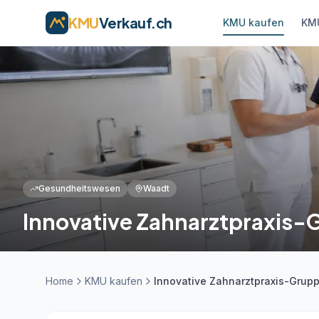
KMU
Verkauf.ch
KMU kaufen
KMU
Gesundheitswesen
Waadt
Innovative Zahnarztpraxis-
Home
KMU kaufen
Innovative Zahnarztpraxis-Grup